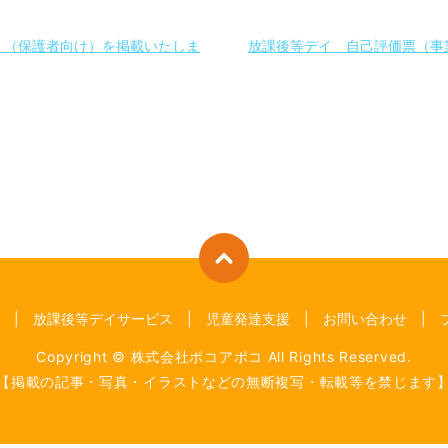
、（保護者向け）を掲載いたしま
放課後等デイ 自己評価票（事
放課後等デイサービス
児童発達支援
お問い合わせ
Copyright © 株式会社ポコアポコ All Rights Reserved.
【掲載の記事・写真・イラストなどの無断複写・転載等を禁じます